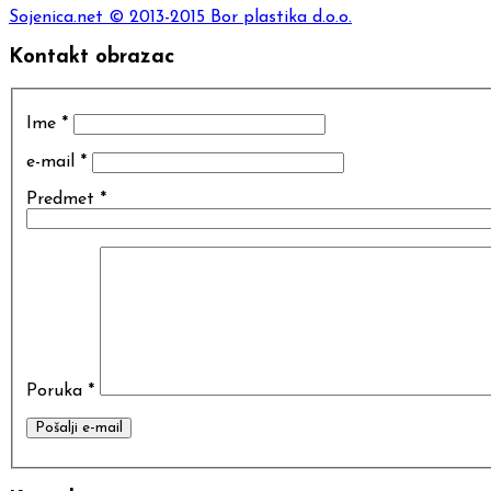
Sojenica.net
© 2013-2015 Bor plastika d.o.o.
Kontakt obrazac
Ime
*
e-mail
*
Predmet
*
Poruka
*
Pošalji e-mail