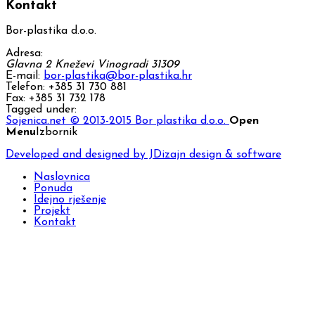
Kontakt
Bor-plastika d.o.o.
Adresa:
Glavna 2
Kneževi Vinogradi
31309
E-mail:
bor-plastika@bor-plastika.hr
Telefon:
+385 31 730 881
Fax:
+385 31 732 178
Tagged under:
Sojenica.net
© 2013-2015 Bor plastika d.o.o.
Open
Menu
Izbornik
Developed and designed by JDizajn design & software
Naslovnica
Ponuda
Idejno rješenje
Projekt
Kontakt